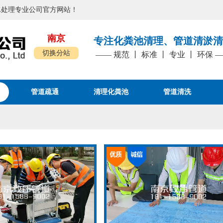
_污水处理专业公司官方网站！
南京
专注化粪池清理、管道清淤清
切换分站
—— 规范 丨 标准 丨 专业 丨 环保 
管道疏通
清理化粪池
管道清洗