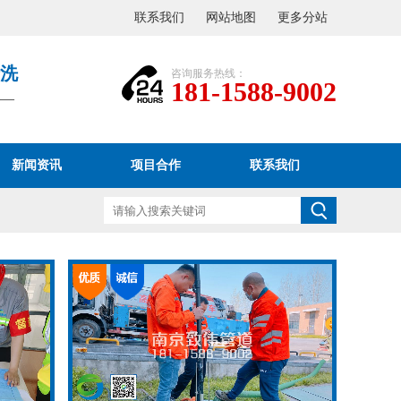
联系我们
网站地图
更多分站
洗
咨询服务热线：
181-1588-9002
——
新闻资讯
项目合作
联系我们