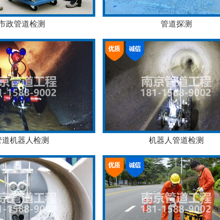
市政管道检测
管道探测
管道机器人检测
机器人管道检测