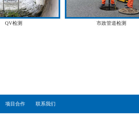
QV检测
市政管道检测
项目合作
联系我们