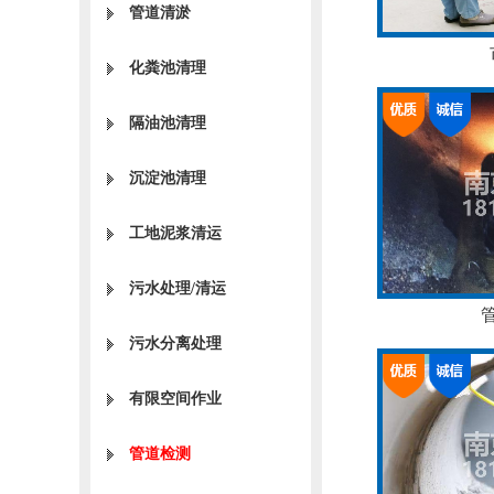
管道清淤
化粪池清理
隔油池清理
沉淀池清理
工地泥浆清运
污水处理/清运
污水分离处理
有限空间作业
管道检测