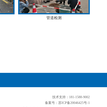
管道检测
技术支持：181-1588-9002
备案号：苏ICP备20046425号-1